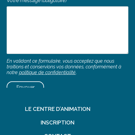
Votre message
(obligatoire)
En validant ce formulaire, vous acceptez que nous
traitions et conservions vos données, conformément à
notre
politique de confidentialité
.
LIENS UTILES
LE CENTRE D’ANIMATION
INSCRIPTION
Projet éducatif